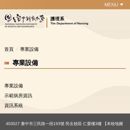
跳
MENU
到
主
護理系
The Department of Nursing
要
內
容
區
首頁
專業設備
專業設備
專業設備
示範病房資訊
資訊系統
403027 臺中市三民路一段193號 民生校區 仁愛樓3樓 【
本校地圖